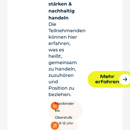
stärken &
nachhaltig
handeln
Die
Teilnehmenden
können hier
erfahren,
was es
heißt,
gemeinsam
zu handeln,
zuzuhören
Mehr
erfahren
und
Position zu
beziehen.
Maxikinder
bis
Oberstufe
9-13 Uhr