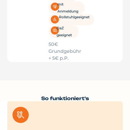
mit
Anmeldung
Rollstuhlgeeignet
DaZ
geeignet
50€
Grundgebühr
+ 5€ p.P.
So funktioniert’s