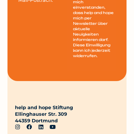
Mail-Postfach.
mich
einverstanden,
dass help and hope
mich per
Newsletter über
aktuelle
Neuigkeiten
informieren darf.
Diese Einwilligung
kann ich jederzeit
widerrufen.
help and hope Stiftung
Ellinghauser Str. 309
44359 Dortmund