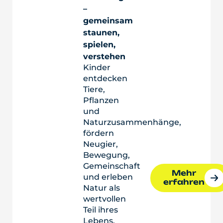
–
gemeinsam
staunen,
spielen,
verstehen
Kinder
entdecken
Tiere,
Pflanzen
und
Naturzusammenhänge,
fördern
Neugier,
Bewegung,
Gemeinschaft
Mehr
und erleben
erfahren
Natur als
wertvollen
Teil ihres
Lebens.