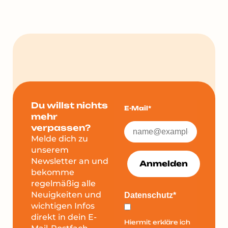
Du willst nichts
E-Mail*
mehr
verpassen?
Melde dich zu
unserem
Newsletter an und
Anmelden
bekomme
regelmäßig alle
Neuigkeiten und
Datenschutz*
wichtigen Infos
direkt in dein E-
Hiermit erkläre ich