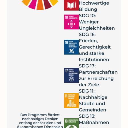
Hochwertige
Bildung
SDG 10:
Weniger
Ungleichheiten
SDG 16:
Frieden,
Gerechtigkeit
und starke
Institutionen
SDG 17:
Partnerschaften
zur Erreichung
der Ziele
SDG 11:
Nachhaltige
Städte und
Gemeinden
Das Programm fördert
SDG 13:
nachhaltiges Denken
Maßnahmen
entlang der sozialen und
ökonomischen Dimension