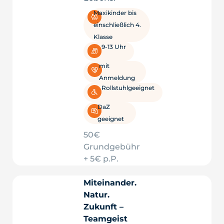
Maxikinder bis
einschließlich 4.
Klasse
9-13 Uhr
mit
Anmeldung
Rollstuhlgeeignet
DaZ
geeignet
50€
Grundgebühr
+ 5€ p.P.
Miteinander.
Natur.
Zukunft –
Teamgeist