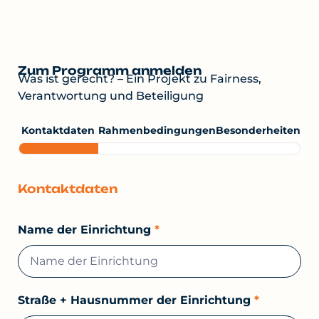
Zum Programm anmelden
Was ist gerecht? – Ein Projekt zu Fairness,
Verantwortung und Beteiligung
Anmeldung
Eintagesprogramm
Kontaktdaten
Rahmenbedingungen
Besonderheiten
Kontaktdaten
Name der Einrichtung
*
Straße + Hausnummer der Einrichtung
*