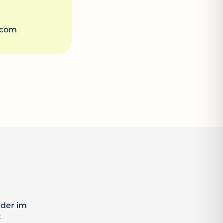
.com
nder im
t