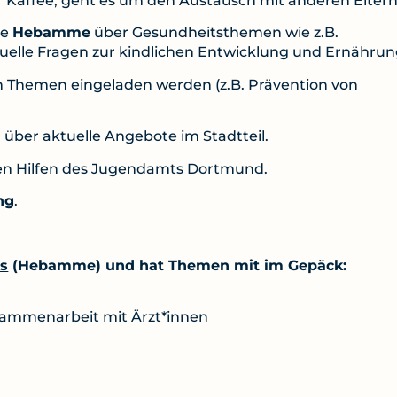
 Kaffee, geht es um den Austausch mit anderen Eltern
ne
Hebamme
über Gesundheitsthemen wie z.B.
elle Fragen zur kindlichen Entwicklung und Ernährun
n Themen eingeladen werden (z.B. Prävention von
über aktuelle Angebote im Stadtteil.
hen Hilfen des Jugendamts Dortmund.
ng
.
is
(Hebamme) und hat Themen mit im Gepäck:
sammenarbeit mit Ärzt*innen