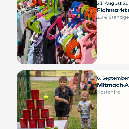
23. August 20
Flohmarkt 
20 € Standg
6. September
Mitmach-A
Kostenfrei