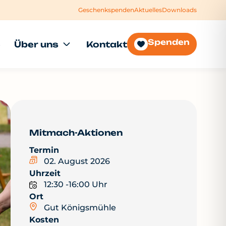
Geschenkspenden
Aktuelles
Downloads
Spenden
e
Über uns
Kontakt
Mitmach-Aktionen
Termin
02. August 2026
Uhrzeit
12:30 -
16:00 Uhr
Ort
Gut Königsmühle
Kosten