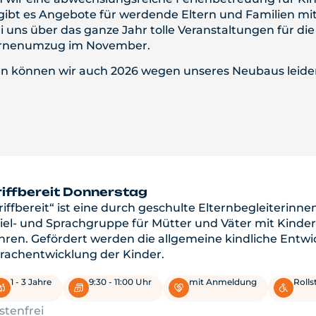
 gibt es Angebote für werdende Eltern und Familien mi
 uns über das ganze Jahr tolle Veranstaltungen für di
aternenumzug im November.
n können wir auch 2026 wegen unseres Neubaus leider
riffbereit Donnerstag
riffbereit“ ist eine durch geschulte Elternbegleiterinne
iel- und Sprachgruppe für Mütter und Väter mit Kindern
hren. Gefördert werden die allgemeine kindliche Entwi
rachentwicklung der Kinder.
1 - 3 Jahre
9:30 - 11:00 Uhr
mit Anmeldung
Rolls
stenfrei