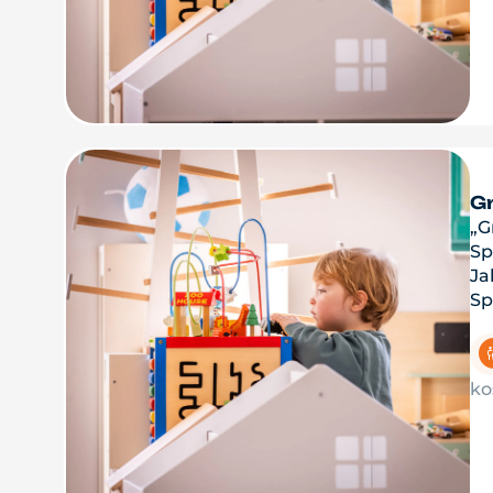
Gr
„G
Sp
Ja
Sp
ko