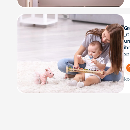
Gr
„G
un
ih
sp
ko