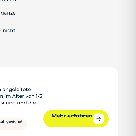
t
e ganze
 nicht
n angeleitete
 im Alter von 1-3
cklung und die
Mehr erfahren
tuhlgeeignet